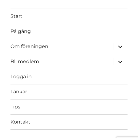
Start
På gång
expande
Om föreningen
underme
expande
Bli medlem
underme
Logga in
Länkar
Tips
Kontakt