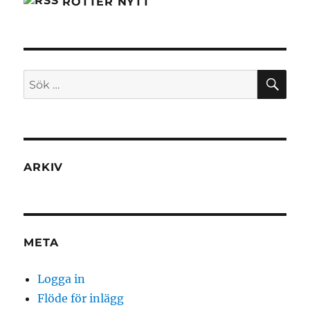
RÖTTER NYTT
SÖ
Sök
efter:
ARKIV
META
Logga in
Flöde för inlägg