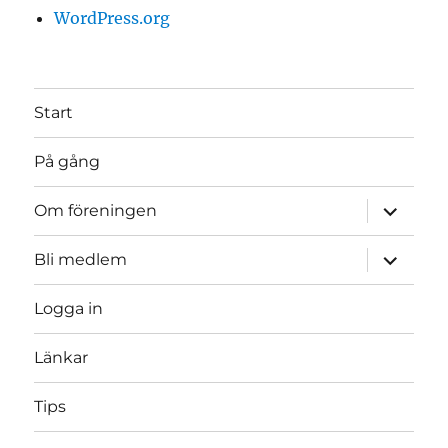
WordPress.org
Start
På gång
expande
Om föreningen
underme
expande
Bli medlem
underme
Logga in
Länkar
Tips