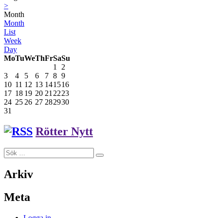
>
Month
Month
List
Week
Day
Mo
Tu
We
Th
Fr
Sa
Su
1
2
3
4
5
6
7
8
9
10
11
12
13
14
15
16
17
18
19
20
21
22
23
24
25
26
27
28
29
30
31
Rötter Nytt
Sök
Sök
efter:
Arkiv
Meta
Logga in