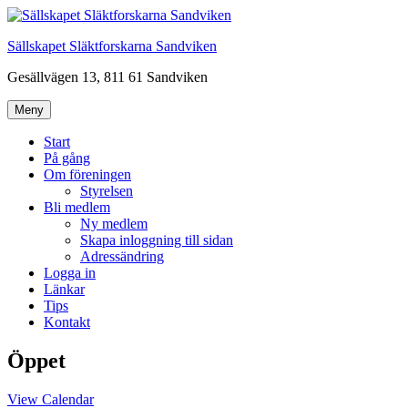
Hoppa
till
Sällskapet Släktforskarna Sandviken
innehåll
Gesällvägen 13, 811 61 Sandviken
Meny
Start
På gång
Om föreningen
Styrelsen
Bli medlem
Ny medlem
Skapa inloggning till sidan
Adressändring
Logga in
Länkar
Tips
Kontakt
Öppet
View Calendar