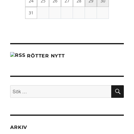
24
25
26
27
28
29
30
31
RÖTTER NYTT
SÖ
Sök
efter:
ARKIV