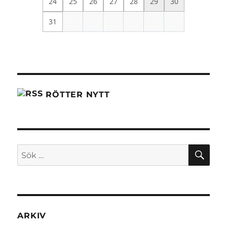
24
25
26
27
28
29
30
31
RÖTTER NYTT
SÖ
Sök
efter:
ARKIV