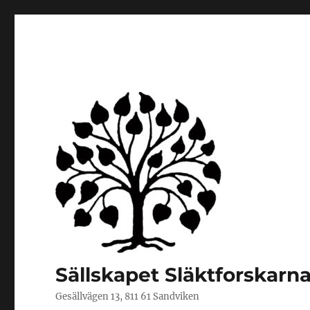
Sällskapet Släktforskarn
Gesällvägen 13, 811 61 Sandviken