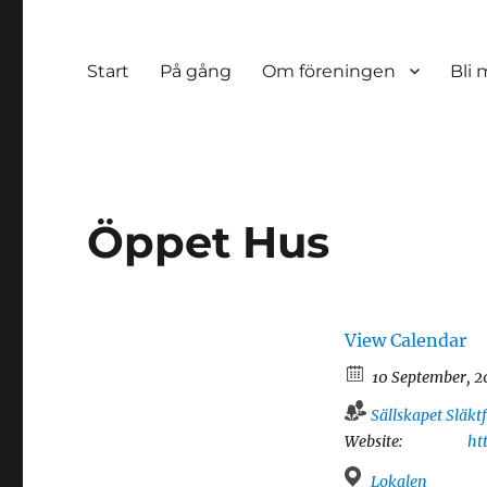
Start
På gång
Om föreningen
Bli
Öppet Hus
View Calendar
10 September, 
Sällskapet Släk
Website:
ht
Lokalen