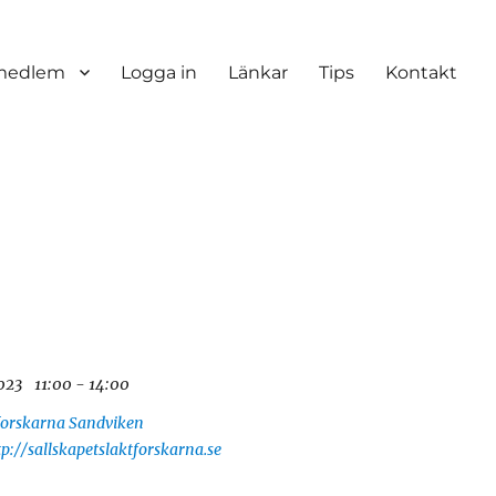
 medlem
Logga in
Länkar
Tips
Kontakt
2023
11:00 - 14:00
tforskarna Sandviken
tp://sallskapetslaktforskarna.se