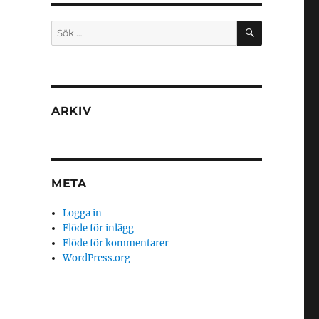
SÖK
Sök
efter:
ARKIV
META
Logga in
Flöde för inlägg
Flöde för kommentarer
WordPress.org