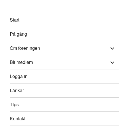
Start
På gång
expande
Om föreningen
underme
expande
Bli medlem
underme
Logga in
Länkar
Tips
Kontakt