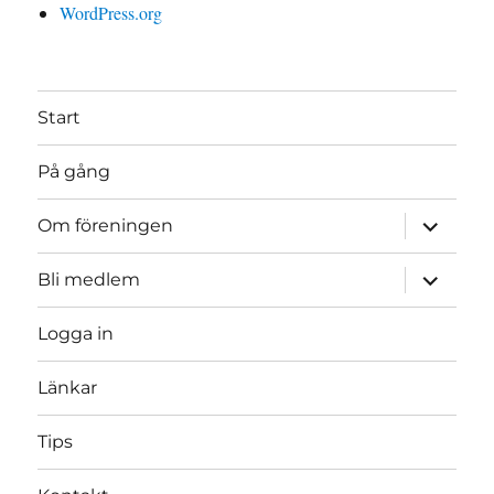
WordPress.org
Start
På gång
expande
Om föreningen
underme
expande
Bli medlem
underme
Logga in
Länkar
Tips