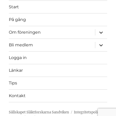
Start
På gång
expande
Om föreningen
underme
expande
Bli medlem
underme
Logga in
Länkar
Tips
Kontakt
Sällskapet Släktforskarna Sandviken
Integritetspolicy