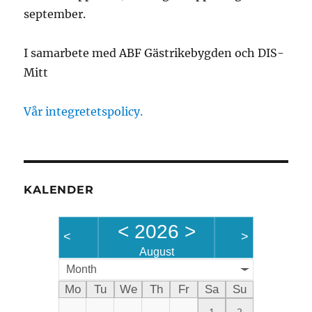
september.
I samarbete med ABF Gästrikebygden och DIS-
Mitt
Vår integretetspolicy.
KALENDER
<
2026
>
<
>
August
Month
Mo
Tu
We
Th
Fr
Sa
Su
1
2